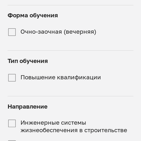
Смешанный
Форма обучения
Часть занятий
проходит онлайн, часть
Очно-заочная (вечерняя)
в аудиториях СпбГАСУ
Тип обучения
Повышение квалификации
Направление
Инженерные системы
жизнеобеспечения в строительстве