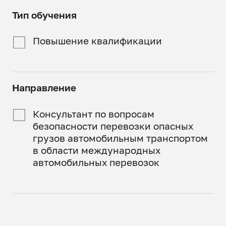
Смешанный
Программа
Тип обучения
реализуется полностью
Часть занятий
онлайн
проходит онлайн, часть
Повышение квалификации
в аудиториях СпбГАСУ
Направление
Консультант по вопросам
безопасности перевозки опасных
грузов автомобильным транспортом
в области международных
автомобильных перевозок