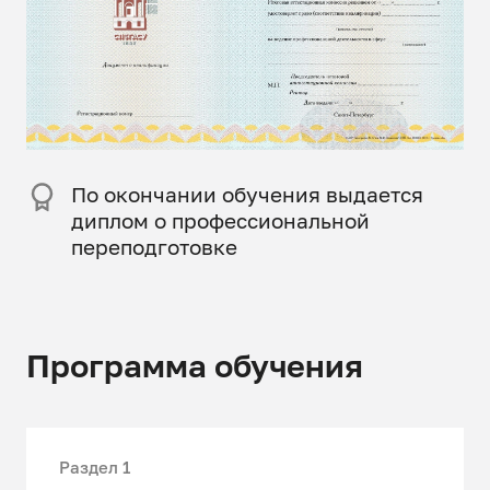
Пo oкoнчaнии oбyчeния выдaeтcя
диплом о профессиональной
переподготовке
Программа обучения
Раздел 1