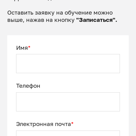
система технического
обслуживания, ремонта и
Оставить заявку на обучение можно
восстановления ТС
выше, нажав на кнопку
"Записаться".
Автотехническая экспертиза ТС
Приборные, стендовые и др.
Имя
*
средства автотехнической
экспертизы
Техника безопасности при
проведении работ по
Телефон
автотехнической экспертизе
(нормативы, методика,
оборудование, режимы,
алгоритмы автотехнической
экспертиз
Электронная почта
*