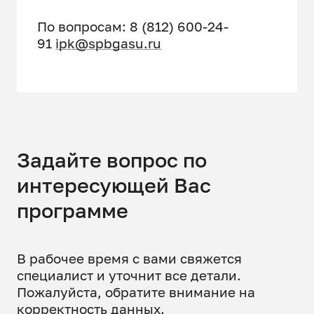
Судебно-медицинская
По вопросам: 8 (812) 600-24-
экспертиза и медицинское
91
ipk@spbgasu.ru
право
Страховое право
Безопасность дорожного
движения
Задайте вопрос по
Дорожно-транспортные
интересующей Вас
происшествия
программе
Технико-эксплуатационные
свойства автомобильных дорог
В рабочее время с вами свяжется
Конструкция ТС,
специалист и уточнит все детали.
эксплуатационные свойства и
Пожалуйста, обратите внимание на
надежность ТС
корректность данных.