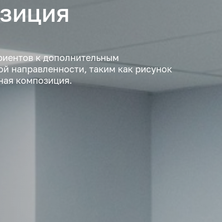
озиция
уриентов к дополнительным
й направленности, таким как рисунок
ная композиция.