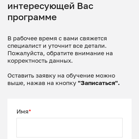
противопожарные нормы).
интересующей Вас
программе
Определение технико-
экономических показателей с
учетом всех нормативных
В рабочее время с вами свяжется
правовых требований.
специалист и уточнит все детали.
Пожалуйста, обратите внимание на
корректность данных.
Оставить заявку на обучение можно
выше, нажав на кнопку
"Записаться".
Имя
*