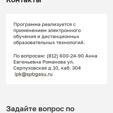
Наличие документации по
планировки территории.
Программа реализуется с
Требования ПЗЗ (определение
применением электронного
территориальной зоны,
обучения и дистанционных
градостроительный регламент,
образовательных технологий.
предельные параметры
допустимого строительства).
По вопросам: (812) 600-24-90 Анна
Евгеньевна Романова ул.
НГП (нормативы
Серпуховская д.10, каб. 304
градостроительного
ipk@spbgasu.ru
проектирования) требования к
инфраструктурному
обеспечению территории.
Эскиз возможной застройки с
учетом нормативных
Задайте вопрос по
требований (санитарные и